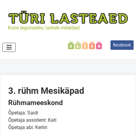
Koos tegutsedes, lastele mõeldes!
f
acebook
3. rühm Mesikäpad
Rühmameeskond
Õpetaja: Saidi
Õpetaja assistent: Kati
Õpetaja abi: Kerlin