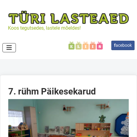
Koos tegutsedes, lastele mõeldes!
f
acebook
7. rühm Päikesekarud