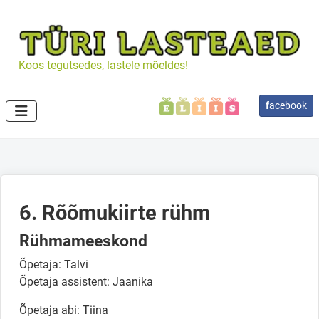
Koos tegutsedes, lastele mõeldes!
f
acebook
6. Rõõmukiirte rühm
Rühmameeskond
Õpetaja: Talvi
Õpetaja assistent: Jaanika
Õpetaja abi: Tiina